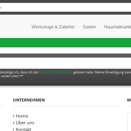
Werkzeuge & Zubehör
Garten
Haushaltsartik
bestätige ich, dass ich die
Daten­schutz­erklärung
gelesen habe. Meine Einwilligung kann
t widerrufen.**
UNTERNEHMEN
W
Home
Über uns
Kontakt