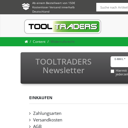
Ab einem Bestellwert von 150€
Kostenloser Versand innerhalb
Deutschland
Content
Widerrufsrecht
TOOLTRADERS
E-MAIL *
Newsletter
Hiermit 
jederzei
EINKAUFEN
Zahlungsarten
Versandkosten
AGB