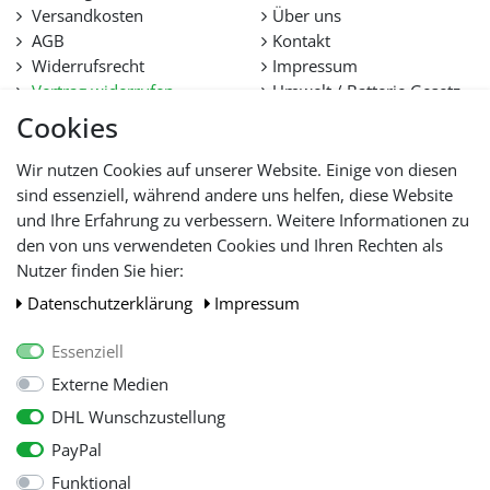
Versandkosten
Über uns
AGB
Kontakt
Widerrufsrecht
Impressum
Vertrag widerrufen
Umwelt / Batterie Gesetz
Datenschutz
Stellenangebote
Cookies
Hilfe
Lieferfristen und
Wir nutzen Cookies auf unserer Website. Einige von diesen
Lieferbeschränkung
sind essenziell, während andere uns helfen, diese Website
und Ihre Erfahrung zu verbessern. Weitere Informationen zu
den von uns verwendeten Cookies und Ihren Rechten als
WIR AKZEPTIEREN
Nutzer finden Sie hier:
Daten­schutz­erklärung
Impressum
Essenziell
Externe Medien
DHL Wunschzustellung
PayPal
Funktional