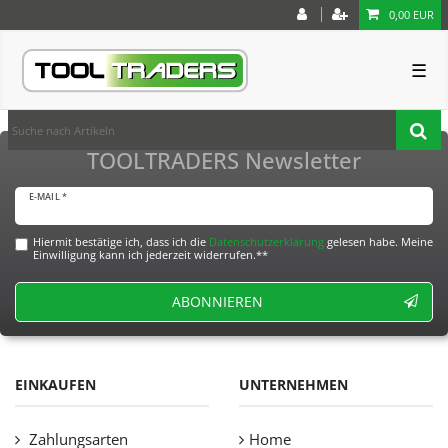
0,00 EUR
☰
TOOLTRADERS Newsletter
E-MAIL *
Hiermit bestätige ich, dass ich die
Daten­schutz­erklärung
gelesen habe. Meine
Einwilligung kann ich jederzeit widerrufen.**
ABONNIEREN
EINKAUFEN
UNTERNEHMEN
Zahlungsarten
Home