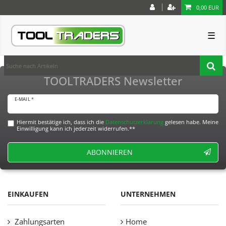
0,00 EUR
☰
TOOLTRADERS Newsletter
E-MAIL *
Hiermit bestätige ich, dass ich die
Daten­schutz­erklärung
gelesen habe. Meine
Einwilligung kann ich jederzeit widerrufen.**
ABONNIEREN
EINKAUFEN
UNTERNEHMEN
Zahlungsarten
Home