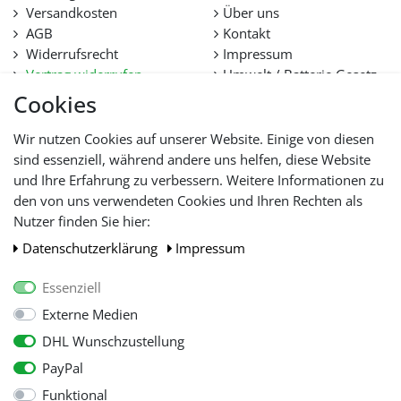
Versandkosten
Über uns
AGB
Kontakt
Widerrufsrecht
Impressum
Vertrag widerrufen
Umwelt / Batterie Gesetz
Datenschutz
Stellenangebote
Cookies
Hilfe
Lieferfristen und
Wir nutzen Cookies auf unserer Website. Einige von diesen
Lieferbeschränkung
sind essenziell, während andere uns helfen, diese Website
und Ihre Erfahrung zu verbessern. Weitere Informationen zu
den von uns verwendeten Cookies und Ihren Rechten als
WIR AKZEPTIEREN
Nutzer finden Sie hier:
Daten­schutz­erklärung
Impressum
Essenziell
Externe Medien
DHL Wunschzustellung
PayPal
Funktional