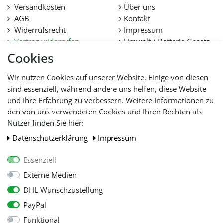
Versandkosten
Über uns
AGB
Kontakt
Widerrufsrecht
Impressum
Vertrag widerrufen
Umwelt / Batterie Gesetz
Datenschutz
Stellenangebote
Cookies
Hilfe
Lieferfristen und
Wir nutzen Cookies auf unserer Website. Einige von diesen
Lieferbeschränkung
sind essenziell, während andere uns helfen, diese Website
und Ihre Erfahrung zu verbessern. Weitere Informationen zu
den von uns verwendeten Cookies und Ihren Rechten als
WIR AKZEPTIEREN
Nutzer finden Sie hier:
Daten­schutz­erklärung
Impressum
Essenziell
Externe Medien
DHL Wunschzustellung
PayPal
Funktional