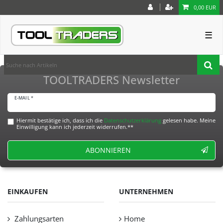
0,00 EUR
☰
TOOLTRADERS Newsletter
E-MAIL *
Hiermit bestätige ich, dass ich die
Daten­schutz­erklärung
gelesen habe. Meine
Einwilligung kann ich jederzeit widerrufen.**
ABONNIEREN
EINKAUFEN
UNTERNEHMEN
Zahlungsarten
Home