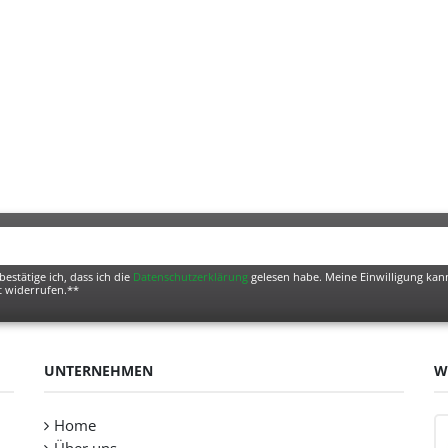
bestätige ich, dass ich die
Daten­schutz­erklärung
gelesen habe. Meine Einwilligung kann
t widerrufen.**
UNTERNEHMEN
W
Home