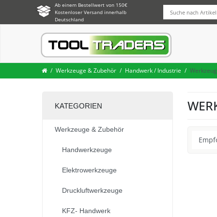
Ab einem Bestellwert von 150€
Kostenloser Versand innerhalb
Deutschland
Werkzeuge & Zubehör
Handwerk / Industrie
Werkzeug
WERK
KATEGORIEN
Werkzeuge & Zubehör
Handwerkzeuge
Elektrowerkzeuge
Druckluftwerkzeuge
KFZ- Handwerk