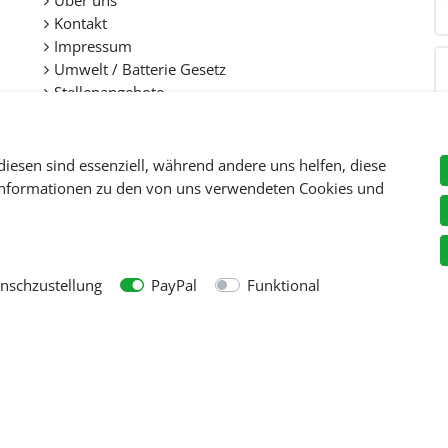
Über uns
Kontakt
Impressum
Umwelt / Batterie Gesetz
Stellenangebote
diesen sind essenziell, während andere uns helfen, diese
 Informationen zu den von uns verwendeten Cookies und
Preise inkl. gesetzl. Mehwersteuer zzgl.
Versandkosten
, wenn nicht anders beschr
© Copyright 2026 Tooltraders GmbH. Alle Rechte vorbehalten
schzustellung
PayPal
Funktional