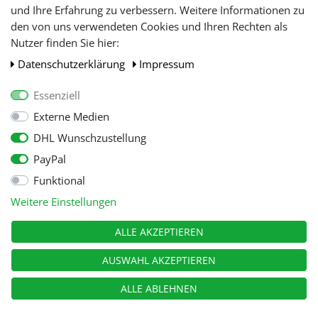
und Ihre Erfahrung zu verbessern. Weitere Informationen zu
den von uns verwendeten Cookies und Ihren Rechten als
WIR AKZEPTIEREN
Nutzer finden Sie hier:
Daten­schutz­erklärung
Impressum
Essenziell
Externe Medien
DHL Wunschzustellung
PayPal
Funktional
Alle Preise inkl. gesetzl. Mehwersteuer zzgl.
Versandkosten
, wenn nicht
Weitere Einstellungen
anders beschrieben.
© Copyright 2026 Tooltraders GmbH. Alle Rechte vorbehalten
ALLE AKZEPTIEREN
AUSWAHL AKZEPTIEREN
ALLE ABLEHNEN