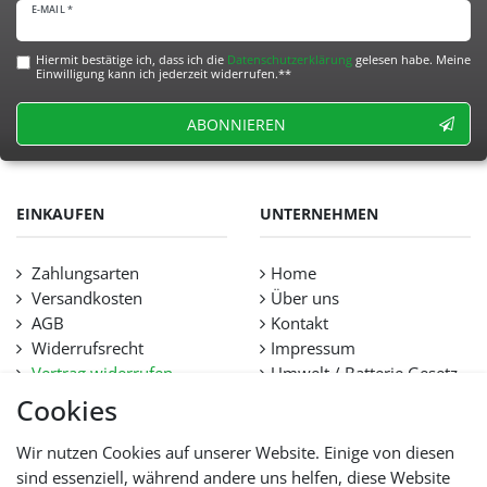
E-MAIL *
Hiermit bestätige ich, dass ich die
Daten­schutz­erklärung
gelesen habe. Meine
Einwilligung kann ich jederzeit widerrufen.**
ABONNIEREN
EINKAUFEN
UNTERNEHMEN
Zahlungsarten
Home
Versandkosten
Über uns
AGB
Kontakt
Widerrufsrecht
Impressum
Vertrag widerrufen
Umwelt / Batterie Gesetz
Datenschutz
Stellenangebote
Cookies
Hilfe
Lieferfristen und
Wir nutzen Cookies auf unserer Website. Einige von diesen
Lieferbeschränkung
sind essenziell, während andere uns helfen, diese Website