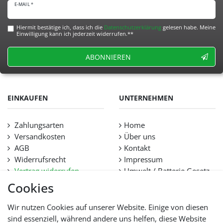
E-MAIL *
Hiermit bestätige ich, dass ich die
Daten­schutz­erklärung
gelesen habe. Meine
Einwilligung kann ich jederzeit widerrufen.**
ABONNIEREN
EINKAUFEN
UNTERNEHMEN
Zahlungsarten
Home
Versandkosten
Über uns
AGB
Kontakt
Widerrufsrecht
Impressum
Vertrag widerrufen
Umwelt / Batterie Gesetz
Datenschutz
Stellenangebote
Cookies
Hilfe
Lieferfristen und
Wir nutzen Cookies auf unserer Website. Einige von diesen
Lieferbeschränkung
sind essenziell, während andere uns helfen, diese Website