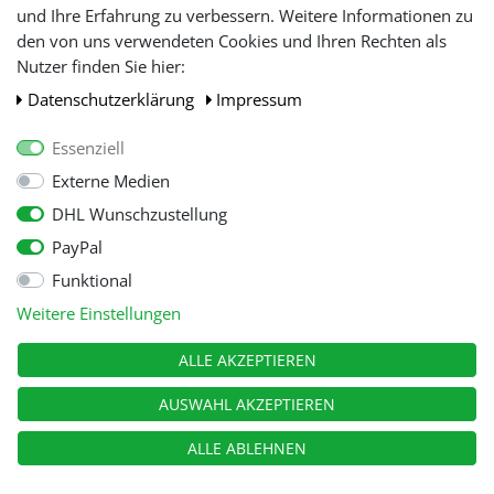
und Ihre Erfahrung zu verbessern. Weitere Informationen zu
den von uns verwendeten Cookies und Ihren Rechten als
WIR AKZEPTIEREN
Nutzer finden Sie hier:
Daten­schutz­erklärung
Impressum
Essenziell
Externe Medien
DHL Wunschzustellung
PayPal
Funktional
Alle Preise inkl. gesetzl. Mehwersteuer zzgl.
Versandkosten
, wenn nicht
Weitere Einstellungen
anders beschrieben.
© Copyright 2026 Tooltraders GmbH. Alle Rechte vorbehalten
ALLE AKZEPTIEREN
AUSWAHL AKZEPTIEREN
ALLE ABLEHNEN