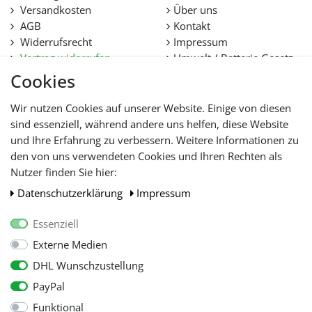
Versandkosten
Über uns
AGB
Kontakt
Widerrufsrecht
Impressum
Vertrag widerrufen
Umwelt / Batterie Gesetz
Datenschutz
Stellenangebote
Cookies
Hilfe
Lieferfristen und
Wir nutzen Cookies auf unserer Website. Einige von diesen
Lieferbeschränkung
sind essenziell, während andere uns helfen, diese Website
und Ihre Erfahrung zu verbessern. Weitere Informationen zu
den von uns verwendeten Cookies und Ihren Rechten als
WIR AKZEPTIEREN
Nutzer finden Sie hier:
Daten­schutz­erklärung
Impressum
Essenziell
Externe Medien
DHL Wunschzustellung
PayPal
Funktional