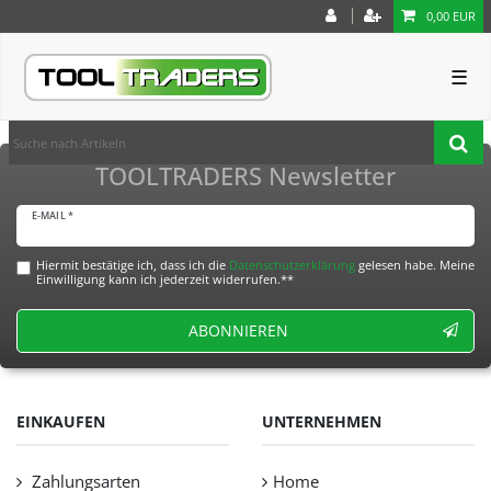
0,00 EUR
☰
TOOLTRADERS Newsletter
E-MAIL *
Hiermit bestätige ich, dass ich die
Daten­schutz­erklärung
gelesen habe. Meine
Einwilligung kann ich jederzeit widerrufen.**
ABONNIEREN
EINKAUFEN
UNTERNEHMEN
Zahlungsarten
Home