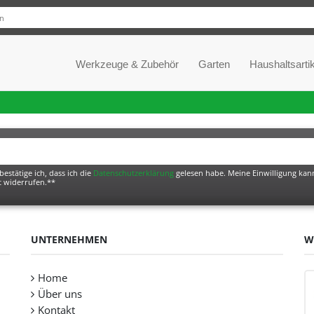
Werkzeuge & Zubehör
Garten
Haushaltsartik
bestätige ich, dass ich die
Daten­schutz­erklärung
gelesen habe. Meine Einwilligung kann
t widerrufen.**
UNTERNEHMEN
W
Home
Über uns
Kontakt