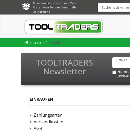
Ab einem Bestellwert von 150€
Kostenloser Versand innerhalb
Deutschland
testen
Kontakt
TOOLTRADERS
E-MAIL *
Newsletter
Hiermit 
jederzei
EINKAUFEN
Zahlungsarten
Versandkosten
AGB