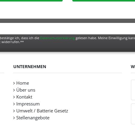
bestätige ich, dass ich die
Daten­schutz­erklärung
gelesen habe. Meine Einwilligung kann
t widerrufen.**
UNTERNEHMEN
W
Home
Über uns
Kontakt
Impressum
Umwelt / Batterie Gesetz
Stellenangebote