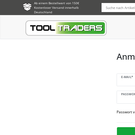
Ab einem Bestellwert von 150€
Kostenloser Versand innerhalb
Deutschland
Anm
E-MAIL*
PASSWO
Passwort 