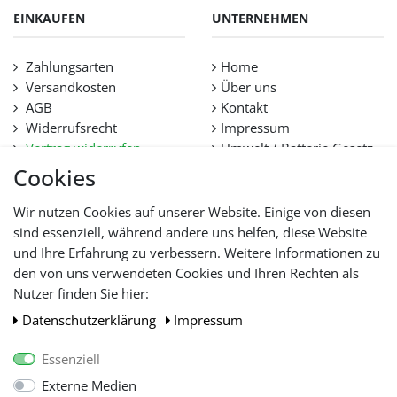
EINKAUFEN
UNTERNEHMEN
Zahlungsarten
Home
Versandkosten
Über uns
AGB
Kontakt
Widerrufsrecht
Impressum
Vertrag widerrufen
Umwelt / Batterie Gesetz
Datenschutz
Stellenangebote
Cookies
Hilfe
Lieferfristen und
Wir nutzen Cookies auf unserer Website. Einige von diesen
Lieferbeschränkung
sind essenziell, während andere uns helfen, diese Website
und Ihre Erfahrung zu verbessern. Weitere Informationen zu
den von uns verwendeten Cookies und Ihren Rechten als
WIR AKZEPTIEREN
Nutzer finden Sie hier:
Daten­schutz­erklärung
Impressum
Essenziell
Externe Medien