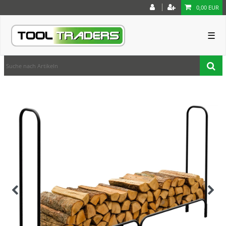
0,00 EUR
☰