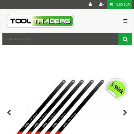
0,00 EUR
☰