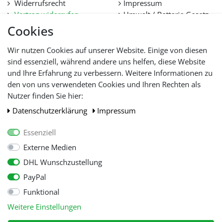
Widerrufsrecht
Impressum
Vertrag widerrufen
Umwelt / Batterie Gesetz
Datenschutz
Stellenangebote
Cookies
Hilfe
Lieferfristen und
Wir nutzen Cookies auf unserer Website. Einige von diesen
Lieferbeschränkung
sind essenziell, während andere uns helfen, diese Website
und Ihre Erfahrung zu verbessern. Weitere Informationen zu
den von uns verwendeten Cookies und Ihren Rechten als
WIR AKZEPTIEREN
Nutzer finden Sie hier:
Daten­schutz­erklärung
Impressum
Essenziell
Externe Medien
DHL Wunschzustellung
PayPal
Funktional
Alle Preise inkl. gesetzl. Mehwersteuer zzgl.
Versandkosten
, wenn nicht
Weitere Einstellungen
anders beschrieben.