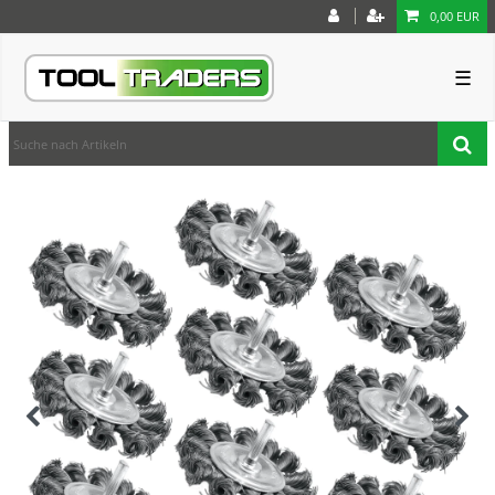
0,00 EUR
☰