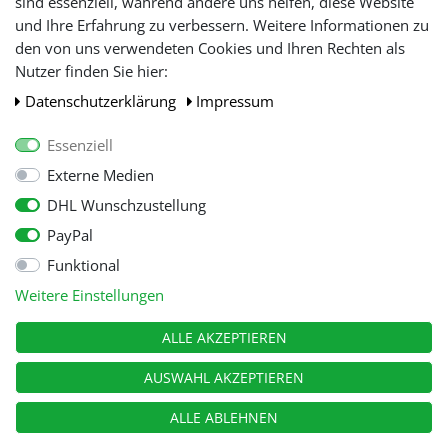
sind essenziell, während andere uns helfen, diese Website
und Ihre Erfahrung zu verbessern. Weitere Informationen zu
den von uns verwendeten Cookies und Ihren Rechten als
WIR AKZEPTIEREN
Nutzer finden Sie hier:
Daten­schutz­erklärung
Impressum
Essenziell
Externe Medien
DHL Wunschzustellung
PayPal
Funktional
Alle Preise inkl. gesetzl. Mehwersteuer zzgl.
Versandkosten
, wenn nicht
Weitere Einstellungen
anders beschrieben.
© Copyright 2026 Tooltraders GmbH. Alle Rechte vorbehalten
ALLE AKZEPTIEREN
AUSWAHL AKZEPTIEREN
ALLE ABLEHNEN