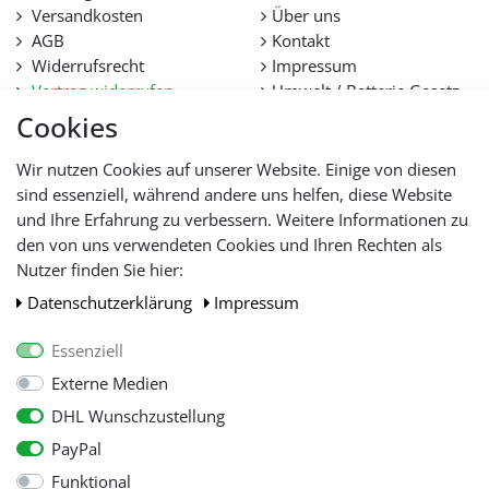
Versandkosten
Über uns
AGB
Kontakt
Widerrufsrecht
Impressum
Vertrag widerrufen
Umwelt / Batterie Gesetz
Datenschutz
Stellenangebote
Cookies
Hilfe
Lieferfristen und
Wir nutzen Cookies auf unserer Website. Einige von diesen
Lieferbeschränkung
sind essenziell, während andere uns helfen, diese Website
und Ihre Erfahrung zu verbessern. Weitere Informationen zu
den von uns verwendeten Cookies und Ihren Rechten als
WIR AKZEPTIEREN
Nutzer finden Sie hier:
Daten­schutz­erklärung
Impressum
Essenziell
Externe Medien
DHL Wunschzustellung
PayPal
Funktional