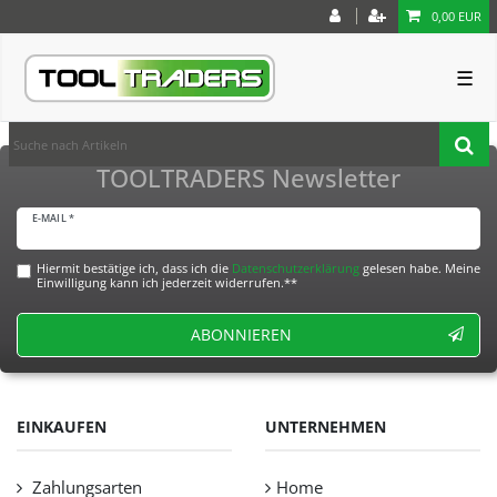
0,00 EUR
☰
TOOLTRADERS Newsletter
E-MAIL *
Hiermit bestätige ich, dass ich die
Daten­schutz­erklärung
gelesen habe. Meine
Einwilligung kann ich jederzeit widerrufen.**
ABONNIEREN
EINKAUFEN
UNTERNEHMEN
Zahlungsarten
Home