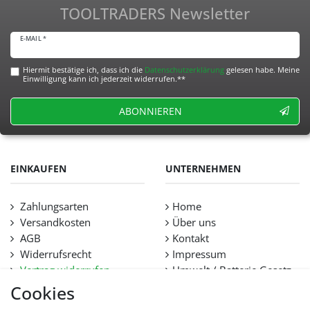
TOOLTRADERS Newsletter
E-MAIL *
Hiermit bestätige ich, dass ich die
Daten­schutz­erklärung
gelesen habe. Meine
Einwilligung kann ich jederzeit widerrufen.**
ABONNIEREN
EINKAUFEN
UNTERNEHMEN
Zahlungsarten
Home
Versandkosten
Über uns
AGB
Kontakt
Widerrufsrecht
Impressum
Vertrag widerrufen
Umwelt / Batterie Gesetz
Datenschutz
Stellenangebote
Cookies
Hilfe