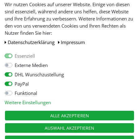
Lieferfristen und
Wir nutzen Cookies auf unserer Website. Einige von diesen
Lieferbeschränkung
sind essenziell, während andere uns helfen, diese Website
und Ihre Erfahrung zu verbessern. Weitere Informationen zu
den von uns verwendeten Cookies und Ihren Rechten als
WIR AKZEPTIEREN
Nutzer finden Sie hier:
Daten­schutz­erklärung
Impressum
Essenziell
Externe Medien
DHL Wunschzustellung
PayPal
Funktional
Alle Preise inkl. gesetzl. Mehwersteuer zzgl.
Versandkosten
, wenn nicht
Weitere Einstellungen
anders beschrieben.
© Copyright 2026 Tooltraders GmbH. Alle Rechte vorbehalten
ALLE AKZEPTIEREN
AUSWAHL AKZEPTIEREN