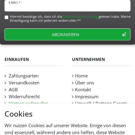
E-MAIL *
Hiermit bestätige ich, dass ich die
Daten­schutz­erklärung
gelesen habe. Meine
Einwilligung kann ich jederzeit widerrufen.**
ABONNIEREN
EINKAUFEN
UNTERNEHMEN
Zahlungsarten
Home
Versandkosten
Über uns
AGB
Kontakt
Widerrufsrecht
Impressum
Vertrag widerrufen
Umwelt / Batterie Gesetz
Datenschutz
Stellenangebote
Cookies
Hilfe
Lieferfristen und
Wir nutzen Cookies auf unserer Website. Einige von diesen
Lieferbeschränkung
sind essenziell, während andere uns helfen, diese Website