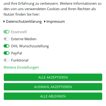
und Ihre Erfahrung zu verbessern. Weitere Informationen zu
den von uns verwendeten Cookies und Ihren Rechten als
WIR AKZEPTIEREN
Nutzer finden Sie hier:
Daten­schutz­erklärung
Impressum
Essenziell
Externe Medien
DHL Wunschzustellung
PayPal
Funktional
Alle Preise inkl. gesetzl. Mehwersteuer zzgl.
Versandkosten
, wenn nicht
Weitere Einstellungen
anders beschrieben.
© Copyright 2026 Tooltraders GmbH. Alle Rechte vorbehalten
ALLE AKZEPTIEREN
AUSWAHL AKZEPTIEREN
ALLE ABLEHNEN