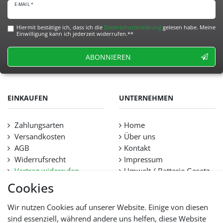
E-MAIL *
Hiermit bestätige ich, dass ich die
Daten­schutz­erklärung
gelesen habe. Meine
Einwilligung kann ich jederzeit widerrufen.**
ABONNIEREN
EINKAUFEN
UNTERNEHMEN
Zahlungsarten
Home
Versandkosten
Über uns
AGB
Kontakt
Widerrufsrecht
Impressum
Vertrag widerrufen
Umwelt / Batterie Gesetz
Datenschutz
Stellenangebote
Cookies
Hilfe
Lieferfristen und
Wir nutzen Cookies auf unserer Website. Einige von diesen
Lieferbeschränkung
sind essenziell, während andere uns helfen, diese Website