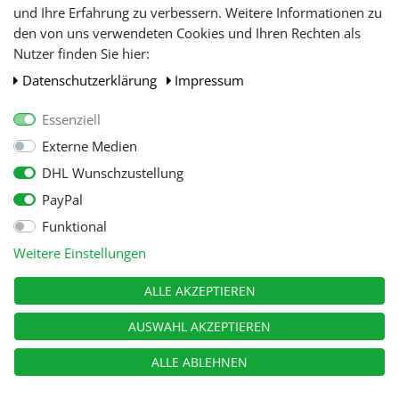
und Ihre Erfahrung zu verbessern. Weitere Informationen zu
den von uns verwendeten Cookies und Ihren Rechten als
WIR AKZEPTIEREN
Nutzer finden Sie hier:
Daten­schutz­erklärung
Impressum
Essenziell
Externe Medien
DHL Wunschzustellung
PayPal
Funktional
Alle Preise inkl. gesetzl. Mehwersteuer zzgl.
Versandkosten
, wenn nicht
Weitere Einstellungen
anders beschrieben.
© Copyright 2026 Tooltraders GmbH. Alle Rechte vorbehalten
ALLE AKZEPTIEREN
AUSWAHL AKZEPTIEREN
ALLE ABLEHNEN