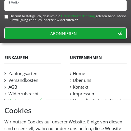
E-MAIL *
Hiermit bestätige ich, dass ich die
Daten­schutz­erklärung
gelesen habe. Meine
Einwilligung kann ich jederzeit widerrufen.**
ABONNIEREN
EINKAUFEN
UNTERNEHMEN
Zahlungsarten
Home
Versandkosten
Über uns
AGB
Kontakt
Widerrufsrecht
Impressum
Vertrag widerrufen
Umwelt / Batterie Gesetz
Datenschutz
Stellenangebote
Cookies
Hilfe
Lieferfristen und
Wir nutzen Cookies auf unserer Website. Einige von diesen
Lieferbeschränkung
sind essenziell, während andere uns helfen, diese Website