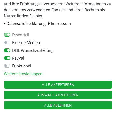
und Ihre Erfahrung zu verbessern. Weitere Informationen zu
den von uns verwendeten Cookies und Ihren Rechten als
WIR AKZEPTIEREN
Nutzer finden Sie hier:
Daten­schutz­erklärung
Impressum
Essenziell
Externe Medien
DHL Wunschzustellung
PayPal
Funktional
Alle Preise inkl. gesetzl. Mehwersteuer zzgl.
Versandkosten
, wenn nicht
Weitere Einstellungen
anders beschrieben.
© Copyright 2026 Tooltraders GmbH. Alle Rechte vorbehalten
ALLE AKZEPTIEREN
AUSWAHL AKZEPTIEREN
ALLE ABLEHNEN