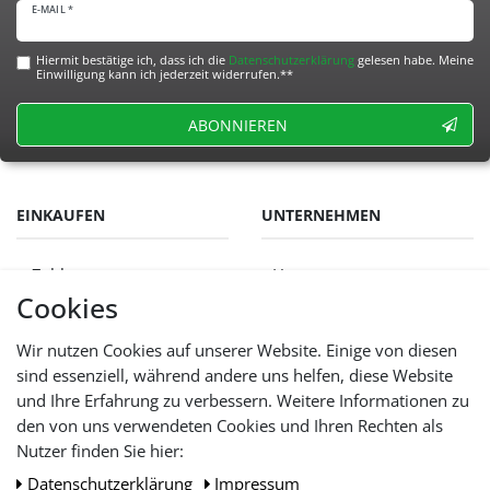
E-MAIL *
Hiermit bestätige ich, dass ich die
Daten­schutz­erklärung
gelesen habe. Meine
Einwilligung kann ich jederzeit widerrufen.**
ABONNIEREN
EINKAUFEN
UNTERNEHMEN
Zahlungsarten
Home
Cookies
Versandkosten
Über uns
AGB
Kontakt
Wir nutzen Cookies auf unserer Website. Einige von diesen
Widerrufsrecht
Impressum
sind essenziell, während andere uns helfen, diese Website
Vertrag widerrufen
Umwelt / Batterie Gesetz
und Ihre Erfahrung zu verbessern. Weitere Informationen zu
Datenschutz
Stellenangebote
den von uns verwendeten Cookies und Ihren Rechten als
Hilfe
Nutzer finden Sie hier:
Lieferfristen und
Lieferbeschränkung
Daten­schutz­erklärung
Impressum