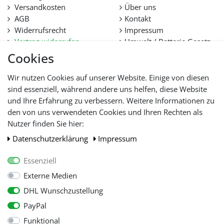
Versandkosten
Über uns
AGB
Kontakt
Widerrufsrecht
Impressum
Vertrag widerrufen
Umwelt / Batterie Gesetz
Datenschutz
Stellenangebote
Cookies
Hilfe
Lieferfristen und
Wir nutzen Cookies auf unserer Website. Einige von diesen
Lieferbeschränkung
sind essenziell, während andere uns helfen, diese Website
und Ihre Erfahrung zu verbessern. Weitere Informationen zu
den von uns verwendeten Cookies und Ihren Rechten als
WIR AKZEPTIEREN
Nutzer finden Sie hier:
Daten­schutz­erklärung
Impressum
Essenziell
Externe Medien
DHL Wunschzustellung
PayPal
Funktional