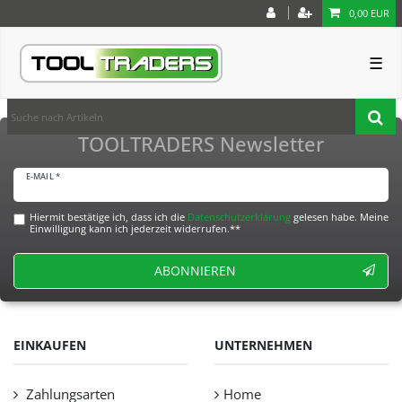
0,00 EUR
☰
TOOLTRADERS Newsletter
E-MAIL *
Hiermit bestätige ich, dass ich die
Daten­schutz­erklärung
gelesen habe. Meine
Einwilligung kann ich jederzeit widerrufen.**
ABONNIEREN
EINKAUFEN
UNTERNEHMEN
Zahlungsarten
Home