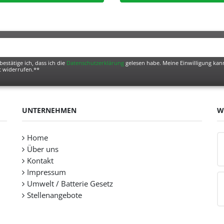
bestätige ich, dass ich die
Daten­schutz­erklärung
gelesen habe. Meine Einwilligung kann
t widerrufen.**
UNTERNEHMEN
W
Home
Über uns
Kontakt
Impressum
Umwelt / Batterie Gesetz
Stellenangebote