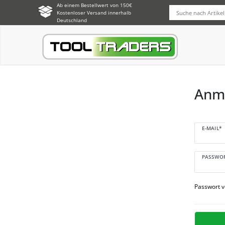
Ab einem Bestellwert von 150€
Kostenloser Versand innerhalb
Deutschland
Anm
E-MAIL*
PASSWO
Passwort 