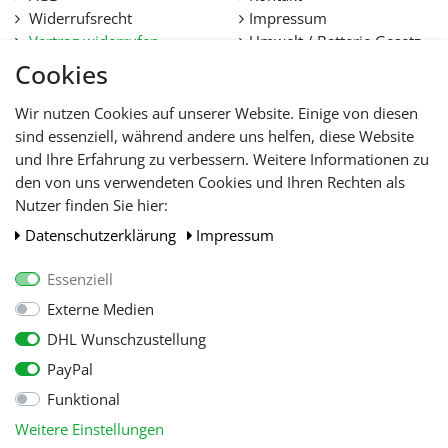
Widerrufsrecht
Impressum
Vertrag widerrufen
Umwelt / Batterie Gesetz
Datenschutz
Stellenangebote
Cookies
Hilfe
Lieferfristen und
Wir nutzen Cookies auf unserer Website. Einige von diesen
Lieferbeschränkung
sind essenziell, während andere uns helfen, diese Website
und Ihre Erfahrung zu verbessern. Weitere Informationen zu
den von uns verwendeten Cookies und Ihren Rechten als
WIR AKZEPTIEREN
Nutzer finden Sie hier:
Daten­schutz­erklärung
Impressum
Essenziell
Externe Medien
DHL Wunschzustellung
PayPal
Funktional
Alle Preise inkl. gesetzl. Mehwersteuer zzgl.
Versandkosten
, wenn nicht
Weitere Einstellungen
anders beschrieben.