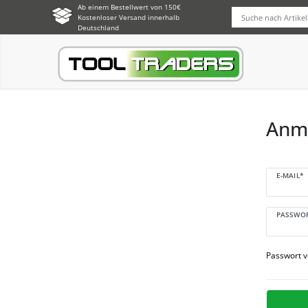
Ab einem Bestellwert von 150€
Kostenloser Versand innerhalb
Deutschland
Anm
E-MAIL*
PASSWO
Passwort 