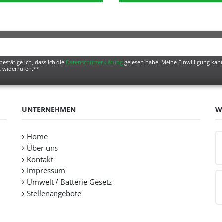
bestätige ich, dass ich die
Daten­schutz­erklärung
gelesen habe. Meine Einwilligung kann
t widerrufen.**
UNTERNEHMEN
W
Home
Über uns
Kontakt
Impressum
Umwelt / Batterie Gesetz
Stellenangebote