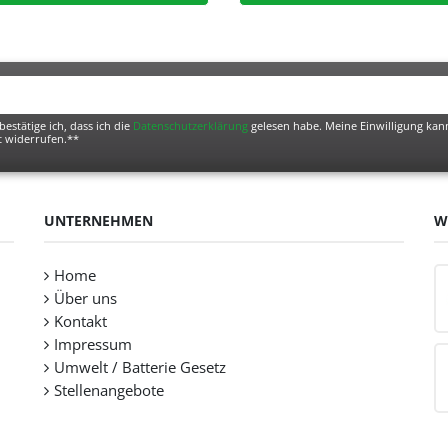
bestätige ich, dass ich die
Daten­schutz­erklärung
gelesen habe. Meine Einwilligung kann
t widerrufen.**
UNTERNEHMEN
W
Home
Über uns
Kontakt
Impressum
Umwelt / Batterie Gesetz
Stellenangebote