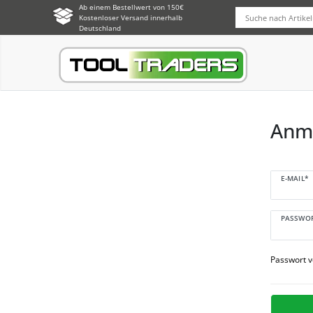
Ab einem Bestellwert von 150€
Kostenloser Versand innerhalb
Deutschland
Anm
E-MAIL*
PASSWO
Passwort 