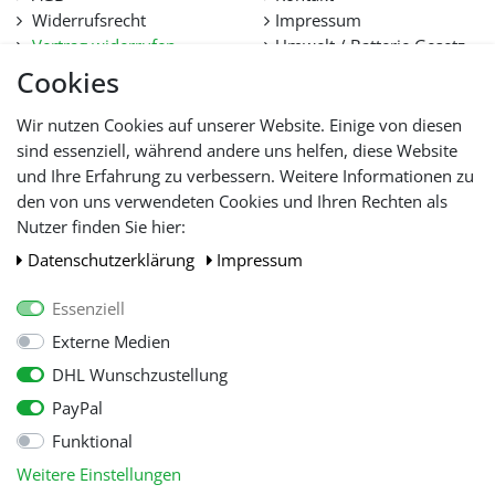
Widerrufsrecht
Impressum
Vertrag widerrufen
Umwelt / Batterie Gesetz
Datenschutz
Stellenangebote
Cookies
Hilfe
Lieferfristen und
Wir nutzen Cookies auf unserer Website. Einige von diesen
Lieferbeschränkung
sind essenziell, während andere uns helfen, diese Website
und Ihre Erfahrung zu verbessern. Weitere Informationen zu
den von uns verwendeten Cookies und Ihren Rechten als
WIR AKZEPTIEREN
Nutzer finden Sie hier:
Daten­schutz­erklärung
Impressum
Essenziell
Externe Medien
DHL Wunschzustellung
PayPal
Funktional
Alle Preise inkl. gesetzl. Mehwersteuer zzgl.
Versandkosten
, wenn nicht
Weitere Einstellungen
anders beschrieben.