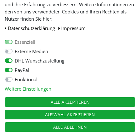
und Ihre Erfahrung zu verbessern. Weitere Informationen zu
den von uns verwendeten Cookies und Ihren Rechten als
WIR AKZEPTIEREN
Nutzer finden Sie hier:
Daten­schutz­erklärung
Impressum
Essenziell
Externe Medien
DHL Wunschzustellung
PayPal
Funktional
Alle Preise inkl. gesetzl. Mehwersteuer zzgl.
Versandkosten
, wenn nicht
Weitere Einstellungen
anders beschrieben.
© Copyright 2026 Tooltraders GmbH. Alle Rechte vorbehalten
ALLE AKZEPTIEREN
AUSWAHL AKZEPTIEREN
ALLE ABLEHNEN