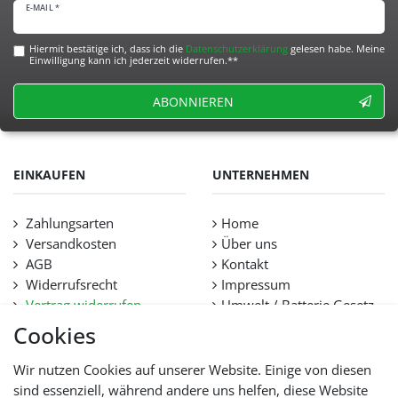
E-MAIL *
Hiermit bestätige ich, dass ich die
Daten­schutz­erklärung
gelesen habe. Meine
Einwilligung kann ich jederzeit widerrufen.**
ABONNIEREN
EINKAUFEN
UNTERNEHMEN
Zahlungsarten
Home
Versandkosten
Über uns
AGB
Kontakt
Widerrufsrecht
Impressum
Vertrag widerrufen
Umwelt / Batterie Gesetz
Datenschutz
Stellenangebote
Cookies
Hilfe
Lieferfristen und
Wir nutzen Cookies auf unserer Website. Einige von diesen
Lieferbeschränkung
sind essenziell, während andere uns helfen, diese Website