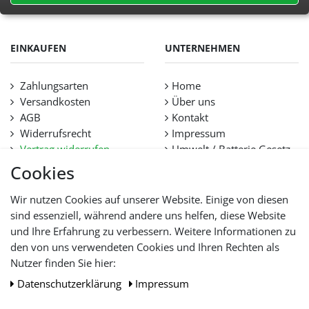
EINKAUFEN
UNTERNEHMEN
Zahlungsarten
Home
Versandkosten
Über uns
AGB
Kontakt
Widerrufsrecht
Impressum
Vertrag widerrufen
Umwelt / Batterie Gesetz
Datenschutz
Stellenangebote
Cookies
Hilfe
Lieferfristen und
Wir nutzen Cookies auf unserer Website. Einige von diesen
Lieferbeschränkung
sind essenziell, während andere uns helfen, diese Website
und Ihre Erfahrung zu verbessern. Weitere Informationen zu
den von uns verwendeten Cookies und Ihren Rechten als
WIR AKZEPTIEREN
Nutzer finden Sie hier:
Daten­schutz­erklärung
Impressum