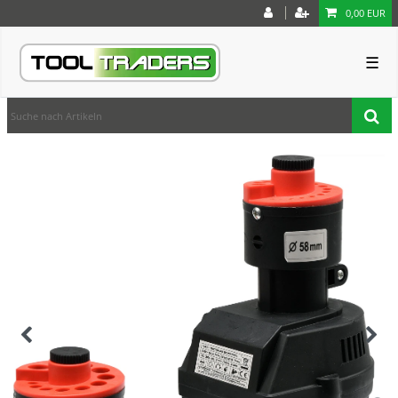
0,00 EUR
☰