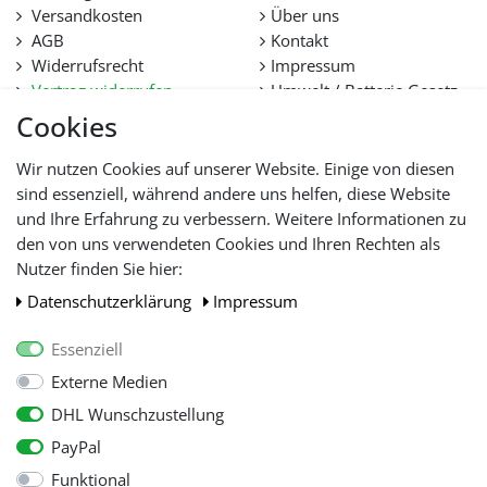
Versandkosten
Über uns
AGB
Kontakt
Widerrufsrecht
Impressum
Vertrag widerrufen
Umwelt / Batterie Gesetz
Datenschutz
Stellenangebote
Cookies
Hilfe
Lieferfristen und
Wir nutzen Cookies auf unserer Website. Einige von diesen
Lieferbeschränkung
sind essenziell, während andere uns helfen, diese Website
und Ihre Erfahrung zu verbessern. Weitere Informationen zu
den von uns verwendeten Cookies und Ihren Rechten als
WIR AKZEPTIEREN
Nutzer finden Sie hier:
Daten­schutz­erklärung
Impressum
Essenziell
Externe Medien
DHL Wunschzustellung
PayPal
Funktional