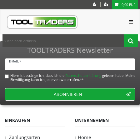
0,00 EUR
☰
TOOLTRADERS Newsletter
E-MAIL *
Hiermit bestätige ich, dass ich die
Daten­schutz­erklärung
gelesen habe. Meine
Einwilligung kann ich jederzeit widerrufen.**
ABONNIEREN
EINKAUFEN
UNTERNEHMEN
Zahlungsarten
Home