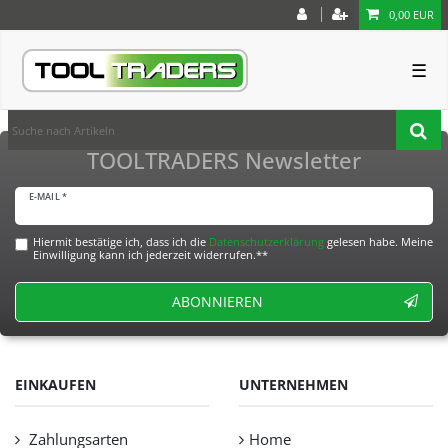
0,00 EUR
☰
TOOLTRADERS Newsletter
E-MAIL *
Hiermit bestätige ich, dass ich die
Daten­schutz­erklärung
gelesen habe. Meine
Einwilligung kann ich jederzeit widerrufen.**
ABONNIEREN
EINKAUFEN
UNTERNEHMEN
Zahlungsarten
Home