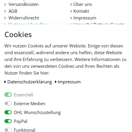
Versandkosten
Über uns
AGB
Kontakt
Widerrufsrecht
Impressum
Vertrag widerrufen
Umwelt / Batterie Gesetz
Datenschutz
Stellenangebote
Cookies
Hilfe
Lieferfristen und
Wir nutzen Cookies auf unserer Website. Einige von diesen
Lieferbeschränkung
sind essenziell, während andere uns helfen, diese Website
und Ihre Erfahrung zu verbessern. Weitere Informationen zu
den von uns verwendeten Cookies und Ihren Rechten als
WIR AKZEPTIEREN
Nutzer finden Sie hier:
Daten­schutz­erklärung
Impressum
Essenziell
Externe Medien
DHL Wunschzustellung
PayPal
Funktional