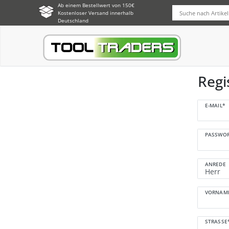
Ab einem Bestellwert von 150€
Kostenloser Versand innerhalb
Deutschland
Regi
Honig
E-MAIL*
registriere
PASSWOR
ANREDE
VORNAM
STRASSE*