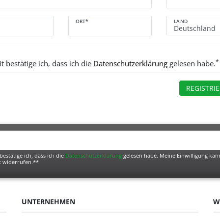
ORT*
LAND
*
t bestätige ich, dass ich die
Daten­schutz­erklärung
gelesen habe.
REGISTRI
bestätige ich, dass ich die
Daten­schutz­erklärung
gelesen habe. Meine Einwilligung kann
t widerrufen.**
UNTERNEHMEN
W