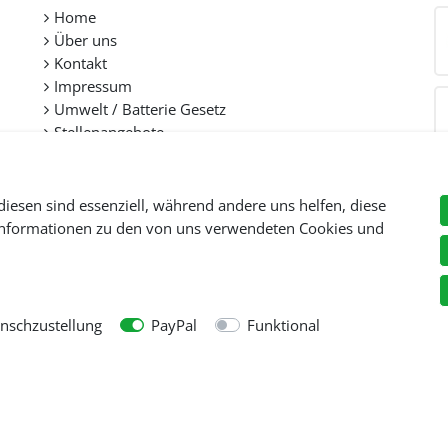
Home
Über uns
Kontakt
Impressum
Umwelt / Batterie Gesetz
Stellenangebote
diesen sind essenziell, während andere uns helfen, diese
 Informationen zu den von uns verwendeten Cookies und
Preise inkl. gesetzl. Mehwersteuer zzgl.
Versandkosten
, wenn nicht anders beschr
© Copyright 2026 Tooltraders GmbH. Alle Rechte vorbehalten
schzustellung
PayPal
Funktional