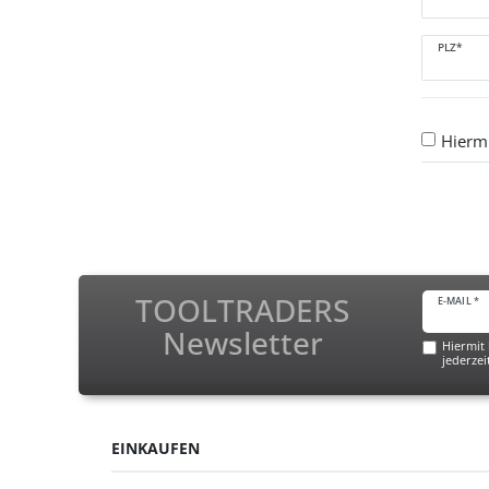
PLZ*
Hiermi
TOOLTRADERS
E-MAIL *
Newsletter
Hiermit 
jederzei
EINKAUFEN