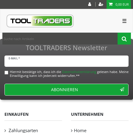
0,00 EUR
☰
TOOLTRADERS Newsletter
E-MAIL *
Hiermit bestätige ich, dass ich die
Daten­schutz­erklärung
gelesen habe. Meine
Einwilligung kann ich jederzeit widerrufen.**
ABONNIEREN
EINKAUFEN
UNTERNEHMEN
Zahlungsarten
Home