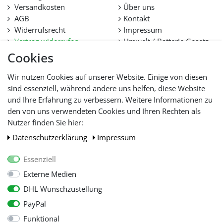
Versandkosten
Über uns
AGB
Kontakt
Widerrufsrecht
Impressum
Vertrag widerrufen
Umwelt / Batterie Gesetz
Datenschutz
Stellenangebote
Cookies
Hilfe
Lieferfristen und
Wir nutzen Cookies auf unserer Website. Einige von diesen
Lieferbeschränkung
sind essenziell, während andere uns helfen, diese Website
und Ihre Erfahrung zu verbessern. Weitere Informationen zu
den von uns verwendeten Cookies und Ihren Rechten als
WIR AKZEPTIEREN
Nutzer finden Sie hier:
Daten­schutz­erklärung
Impressum
Essenziell
Externe Medien
DHL Wunschzustellung
PayPal
Funktional